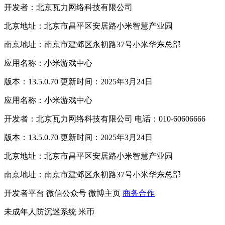
开发者：北京瓦力网络科技有限公司
北京地址：北京市昌平区安居路小米智慧产业园
南京地址：南京市建邺区永初路37号小米华东总部
应用名称：小米游戏中心
版本：13.5.0.70 更新时间：2025年3月24日
应用名称：小米游戏中心
开发者：北京瓦力网络科技有限公司 电话：010-60606666
版本：13.5.0.70 更新时间：2025年3月24日
北京地址：北京市昌平区安居路小米智慧产业园
南京地址：南京市建邺区永初路37号小米华东总部
开发者平台
微信公众号
微博主页
商务合作
未成年人防沉迷系统
米币