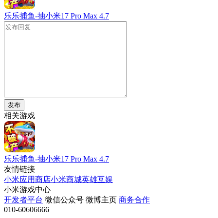
乐乐捕鱼-抽小米17 Pro Max
4.7
发布
相关游戏
乐乐捕鱼-抽小米17 Pro Max
4.7
友情链接
小米应用商店
小米商城
英雄互娱
小米游戏中心
开发者平台
微信公众号
微博主页
商务合作
010-60606666