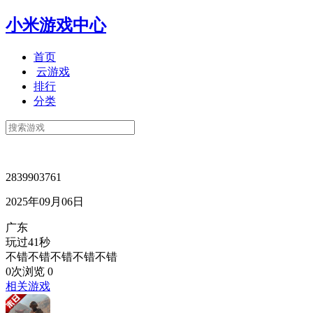
小米游戏中心
首页
云游戏
排行
分类
2839903761
2025年09月06日
广东
玩过41秒
不错不错不错不错不错
0次浏览
0
相关游戏