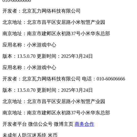
010-60606666
开发者：北京瓦力网络科技有限公司
北京地址：北京市昌平区安居路小米智慧产业园
南京地址：南京市建邺区永初路37号小米华东总部
应用名称：小米游戏中心
版本：13.5.0.70 更新时间：2025年3月24日
应用名称：小米游戏中心
开发者：北京瓦力网络科技有限公司 电话：010-60606666
版本：13.5.0.70 更新时间：2025年3月24日
北京地址：北京市昌平区安居路小米智慧产业园
南京地址：南京市建邺区永初路37号小米华东总部
开发者平台
微信公众号
微博主页
商务合作
未成年人防沉迷系统
米币