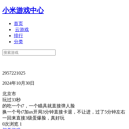
小米游戏中心
首页
云游戏
排行
分类
2957221025
2024年10月30日
北京市
玩过33秒
的吃一个t7，一个瞄具就直接弹人脸
换一个号t7加ax开局3分钟直接卡退，不让进，过了5分钟左右
一回来直接3级蛋爆脸，真好玩
0次浏览
1