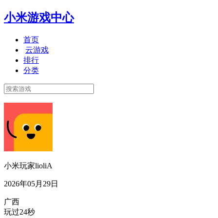
小米游戏中心
首页
云游戏
排行
分类
小米玩家lioliA
2026年05月29日
广西
玩过24秒