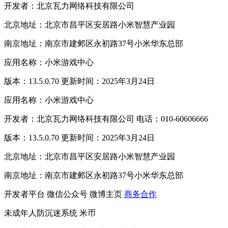
开发者：北京瓦力网络科技有限公司
北京地址：北京市昌平区安居路小米智慧产业园
南京地址：南京市建邺区永初路37号小米华东总部
应用名称：小米游戏中心
版本：13.5.0.70 更新时间：2025年3月24日
应用名称：小米游戏中心
开发者：北京瓦力网络科技有限公司 电话：010-60606666
版本：13.5.0.70 更新时间：2025年3月24日
北京地址：北京市昌平区安居路小米智慧产业园
南京地址：南京市建邺区永初路37号小米华东总部
开发者平台
微信公众号
微博主页
商务合作
未成年人防沉迷系统
米币