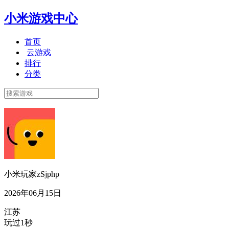
小米游戏中心
首页
云游戏
排行
分类
小米玩家zSjphp
2026年06月15日
江苏
玩过1秒