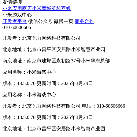
友情链接
小米应用商店
小米商城
英雄互娱
小米游戏中心
开发者平台
微信公众号
微博主页
商务合作
010-60606666
开发者：北京瓦力网络科技有限公司
北京地址：北京市昌平区安居路小米智慧产业园
南京地址：南京市建邺区永初路37号小米华东总部
应用名称：小米游戏中心
版本：13.5.0.70 更新时间：2025年3月24日
应用名称：小米游戏中心
开发者：北京瓦力网络科技有限公司 电话：010-60606666
版本：13.5.0.70 更新时间：2025年3月24日
北京地址：北京市昌平区安居路小米智慧产业园