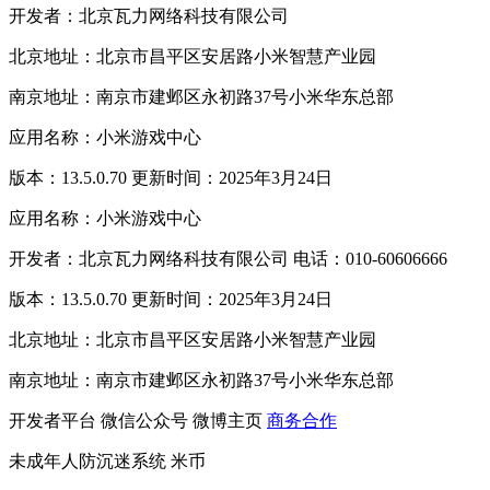
开发者：北京瓦力网络科技有限公司
北京地址：北京市昌平区安居路小米智慧产业园
南京地址：南京市建邺区永初路37号小米华东总部
应用名称：小米游戏中心
版本：13.5.0.70 更新时间：2025年3月24日
应用名称：小米游戏中心
开发者：北京瓦力网络科技有限公司 电话：010-60606666
版本：13.5.0.70 更新时间：2025年3月24日
北京地址：北京市昌平区安居路小米智慧产业园
南京地址：南京市建邺区永初路37号小米华东总部
开发者平台
微信公众号
微博主页
商务合作
未成年人防沉迷系统
米币