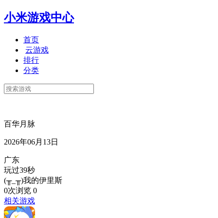
小米游戏中心
首页
云游戏
排行
分类
百华月脉
2026年06月13日
广东
玩过39秒
(╥_╥)我的伊里斯
0次浏览
0
相关游戏