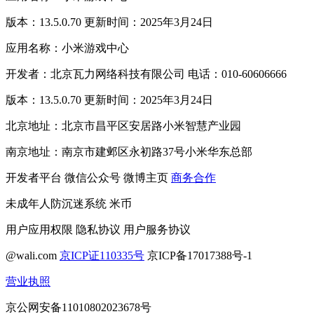
版本：13.5.0.70 更新时间：2025年3月24日
应用名称：小米游戏中心
开发者：北京瓦力网络科技有限公司 电话：010-60606666
版本：13.5.0.70 更新时间：2025年3月24日
北京地址：北京市昌平区安居路小米智慧产业园
南京地址：南京市建邺区永初路37号小米华东总部
开发者平台
微信公众号
微博主页
商务合作
未成年人防沉迷系统
米币
用户应用权限
隐私协议
用户服务协议
@wali.com
京ICP证110335号
京ICP备17017388号-1
营业执照
京公网安备11010802023678号