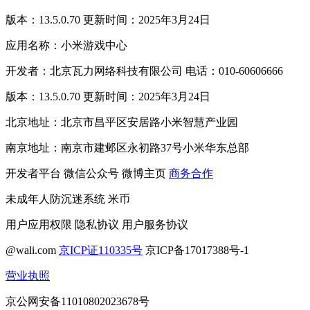
版本：13.5.0.70 更新时间：2025年3月24日
应用名称：小米游戏中心
开发者：北京瓦力网络科技有限公司 电话：010-60606666
版本：13.5.0.70 更新时间：2025年3月24日
北京地址：北京市昌平区安居路小米智慧产业园
南京地址：南京市建邺区永初路37号小米华东总部
开发者平台
微信公众号
微博主页
商务合作
未成年人防沉迷系统
米币
用户应用权限
隐私协议
用户服务协议
@wali.com
京ICP证110335号
京ICP备17017388号-1
营业执照
京公网安备11010802023678号