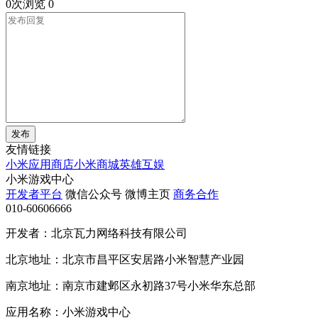
0次浏览
0
发布
友情链接
小米应用商店
小米商城
英雄互娱
小米游戏中心
开发者平台
微信公众号
微博主页
商务合作
010-60606666
开发者：北京瓦力网络科技有限公司
北京地址：北京市昌平区安居路小米智慧产业园
南京地址：南京市建邺区永初路37号小米华东总部
应用名称：小米游戏中心