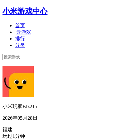
小米游戏中心
首页
云游戏
排行
分类
小米玩家Bfz215
2026年05月28日
福建
玩过1分钟