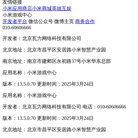
友情链接
小米应用商店
小米商城
英雄互娱
小米游戏中心
开发者平台
微信公众号
微博主页
商务合作
010-60606666
开发者：北京瓦力网络科技有限公司
北京地址：北京市昌平区安居路小米智慧产业园
南京地址：南京市建邺区永初路37号小米华东总部
应用名称：小米游戏中心
版本：13.5.0.70 更新时间：2025年3月24日
应用名称：小米游戏中心
开发者：北京瓦力网络科技有限公司 电话：010-60606666
版本：13.5.0.70 更新时间：2025年3月24日
北京地址：北京市昌平区安居路小米智慧产业园