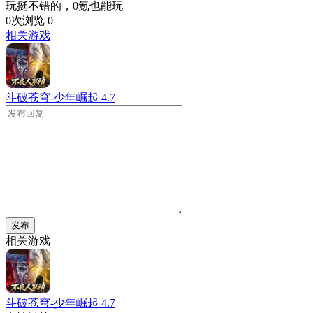
玩挺不错的，0氪也能玩
0次浏览
0
相关游戏
斗破苍穹-少年崛起
4.7
发布
相关游戏
斗破苍穹-少年崛起
4.7