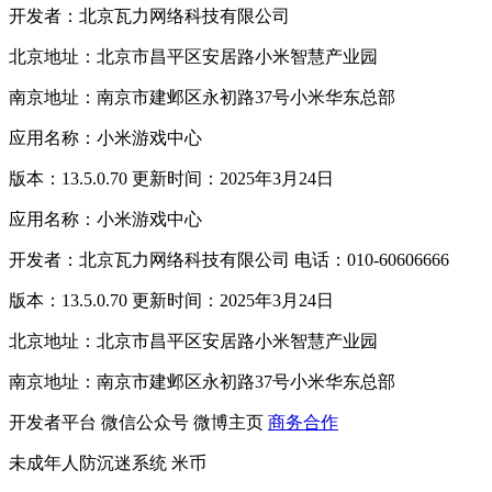
开发者：北京瓦力网络科技有限公司
北京地址：北京市昌平区安居路小米智慧产业园
南京地址：南京市建邺区永初路37号小米华东总部
应用名称：小米游戏中心
版本：13.5.0.70 更新时间：2025年3月24日
应用名称：小米游戏中心
开发者：北京瓦力网络科技有限公司 电话：010-60606666
版本：13.5.0.70 更新时间：2025年3月24日
北京地址：北京市昌平区安居路小米智慧产业园
南京地址：南京市建邺区永初路37号小米华东总部
开发者平台
微信公众号
微博主页
商务合作
未成年人防沉迷系统
米币