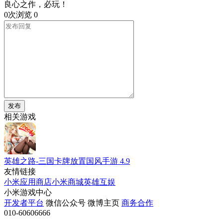
良心之作，必玩！
0次浏览
0
发布
相关游戏
英雄之路-三国卡牌放置国风手游
4.9
友情链接
小米应用商店
小米商城
英雄互娱
小米游戏中心
开发者平台
微信公众号
微博主页
商务合作
010-60606666