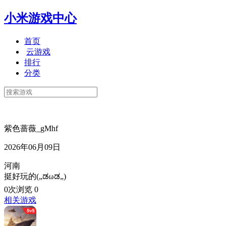
小米游戏中心
首页
云游戏
排行
分类
紫色蔷薇_gMhf
2026年06月09日
河南
挺好玩的(„ಡωಡ„)
0次浏览
0
相关游戏