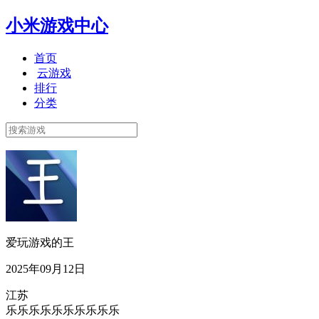
小米游戏中心
首页
云游戏
排行
分类
爱玩游戏的王
2025年09月12日
江苏
乐乐乐乐乐乐乐乐乐乐