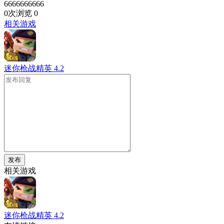
6666666666
0次浏览
0
相关游戏
迷你枪战精英
4.2
发布
相关游戏
迷你枪战精英
4.2