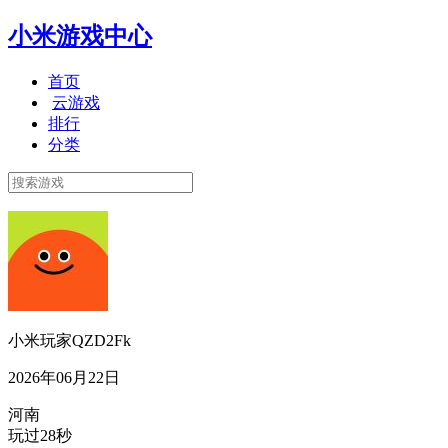
小米游戏中心
首页
云游戏
排行
分类
小米玩家QZD2Fk
2026年06月22日
河南
玩过28秒