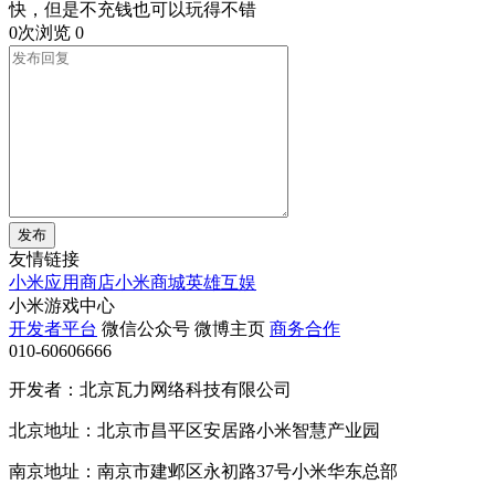
快，但是不充钱也可以玩得不错
0次浏览
0
发布
友情链接
小米应用商店
小米商城
英雄互娱
小米游戏中心
开发者平台
微信公众号
微博主页
商务合作
010-60606666
开发者：北京瓦力网络科技有限公司
北京地址：北京市昌平区安居路小米智慧产业园
南京地址：南京市建邺区永初路37号小米华东总部