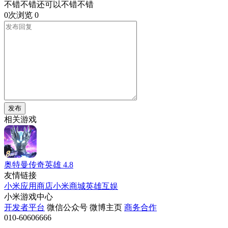
不错不错还可以不错不错
0次浏览
0
发布
相关游戏
奥特曼传奇英雄
4.8
友情链接
小米应用商店
小米商城
英雄互娱
小米游戏中心
开发者平台
微信公众号
微博主页
商务合作
010-60606666