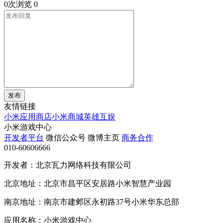
0次浏览
0
发布
友情链接
小米应用商店
小米商城
英雄互娱
小米游戏中心
开发者平台
微信公众号
微博主页
商务合作
010-60606666
开发者：北京瓦力网络科技有限公司
北京地址：北京市昌平区安居路小米智慧产业园
南京地址：南京市建邺区永初路37号小米华东总部
应用名称：小米游戏中心