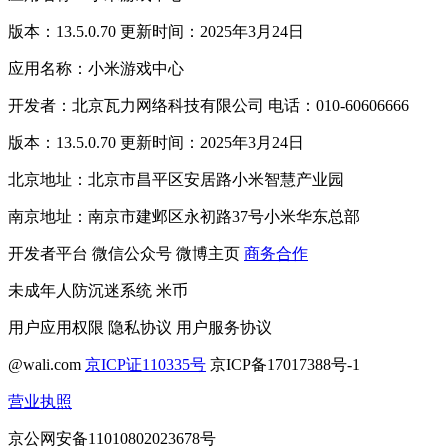
版本：13.5.0.70 更新时间：2025年3月24日
应用名称：小米游戏中心
开发者：北京瓦力网络科技有限公司 电话：010-60606666
版本：13.5.0.70 更新时间：2025年3月24日
北京地址：北京市昌平区安居路小米智慧产业园
南京地址：南京市建邺区永初路37号小米华东总部
开发者平台
微信公众号
微博主页
商务合作
未成年人防沉迷系统
米币
用户应用权限
隐私协议
用户服务协议
@wali.com
京ICP证110335号
京ICP备17017388号-1
营业执照
京公网安备11010802023678号