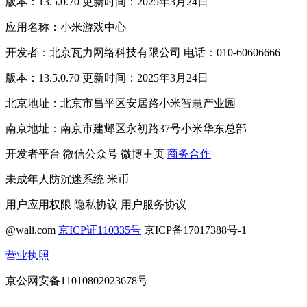
版本：13.5.0.70 更新时间：2025年3月24日
应用名称：小米游戏中心
开发者：北京瓦力网络科技有限公司 电话：010-60606666
版本：13.5.0.70 更新时间：2025年3月24日
北京地址：北京市昌平区安居路小米智慧产业园
南京地址：南京市建邺区永初路37号小米华东总部
开发者平台
微信公众号
微博主页
商务合作
未成年人防沉迷系统
米币
用户应用权限
隐私协议
用户服务协议
@wali.com
京ICP证110335号
京ICP备17017388号-1
营业执照
京公网安备11010802023678号