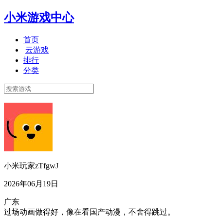
小米游戏中心
首页
云游戏
排行
分类
小米玩家zTfgwJ
2026年06月19日
广东
过场动画做得好，像在看国产动漫，不舍得跳过。