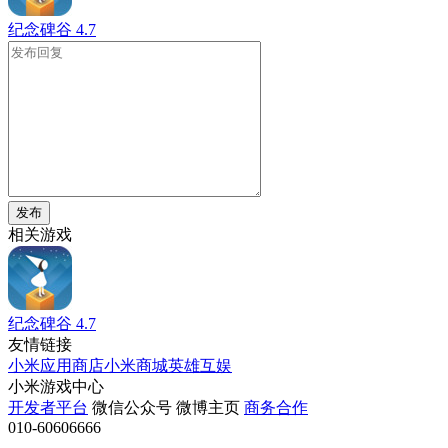
纪念碑谷
4.7
发布
相关游戏
纪念碑谷
4.7
友情链接
小米应用商店
小米商城
英雄互娱
小米游戏中心
开发者平台
微信公众号
微博主页
商务合作
010-60606666