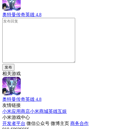
奥特曼传奇英雄
4.8
发布
相关游戏
奥特曼传奇英雄
4.8
友情链接
小米应用商店
小米商城
英雄互娱
小米游戏中心
开发者平台
微信公众号
微博主页
商务合作