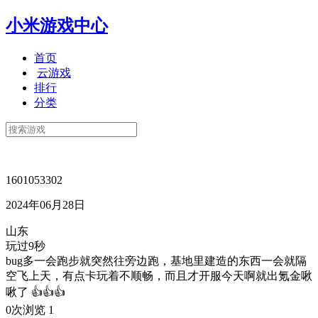
小米游戏中心
首页
云游戏
排行
分类
1601053302
2024年06月28日
山东
玩过9秒
bug多一会跑步就突然往旁边跑，基地里建造的东西一会就隔
空飞上天，有点卡玩着不顺畅，而且才开服今天啊就出氪金啾
啾了 👍👍👍
0次浏览
1