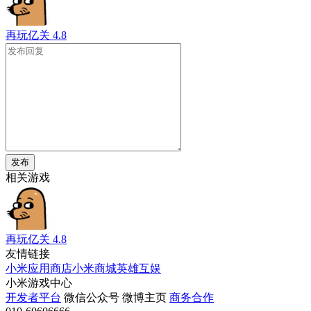
再玩亿关
4.8
发布
相关游戏
再玩亿关
4.8
友情链接
小米应用商店
小米商城
英雄互娱
小米游戏中心
开发者平台
微信公众号
微博主页
商务合作