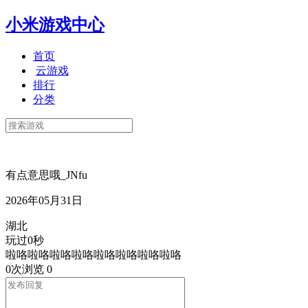
小米游戏中心
首页
云游戏
排行
分类
有点意思哦_JNfu
2026年05月31日
湖北
玩过0秒
啦咯啦咯啦咯啦咯啦咯啦咯啦咯啦咯
0次浏览
0