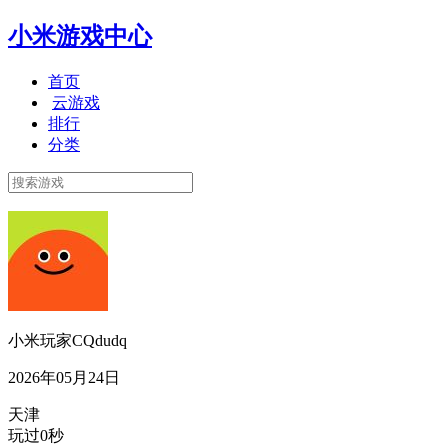
小米游戏中心
首页
云游戏
排行
分类
小米玩家CQdudq
2026年05月24日
天津
玩过0秒