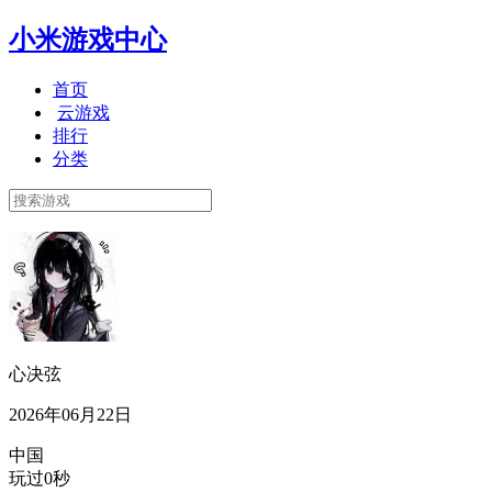
小米游戏中心
首页
云游戏
排行
分类
心决弦
2026年06月22日
中国
玩过0秒