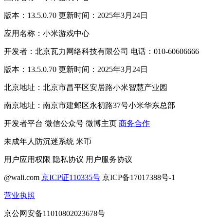
版本：13.5.0.70 更新时间：2025年3月24日
应用名称：小米游戏中心
开发者：北京瓦力网络科技有限公司 电话：010-60606666
版本：13.5.0.70 更新时间：2025年3月24日
北京地址：北京市昌平区安居路小米智慧产业园
南京地址：南京市建邺区永初路37号小米华东总部
开发者平台
微信公众号
微博主页
商务合作
未成年人防沉迷系统
米币
用户应用权限
隐私协议
用户服务协议
@wali.com
京ICP证110335号
京ICP备17017388号-1
营业执照
京公网安备11010802023678号