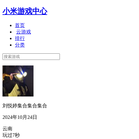
小米游戏中心
首页
云游戏
排行
分类
刘悦婷集合集合集合
2024年10月24日
云南
玩过7秒