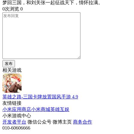
梦回三国，和刘关张一起征战天下，情怀拉满。
0次浏览
0
发布
相关游戏
英雄之路-三国卡牌放置国风手游
4.9
友情链接
小米应用商店
小米商城
英雄互娱
小米游戏中心
开发者平台
微信公众号
微博主页
商务合作
010-60606666