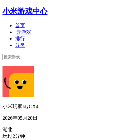
小米游戏中心
首页
云游戏
排行
分类
小米玩家ldyCX4
2026年05月20日
湖北
玩过2分钟