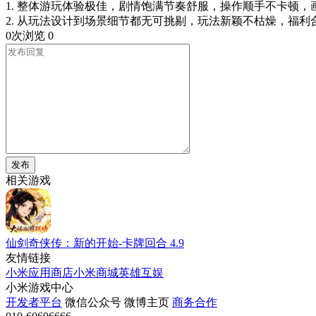
1. 整体游玩体验极佳，剧情饱满节奏舒服，操作顺手不卡顿
2. 从玩法设计到场景细节都无可挑剔，玩法新颖不枯燥，福
0次浏览
0
发布
相关游戏
仙剑奇侠传：新的开始-卡牌回合
4.9
友情链接
小米应用商店
小米商城
英雄互娱
小米游戏中心
开发者平台
微信公众号
微博主页
商务合作