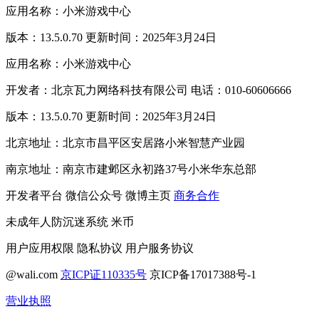
应用名称：小米游戏中心
版本：13.5.0.70 更新时间：2025年3月24日
应用名称：小米游戏中心
开发者：北京瓦力网络科技有限公司 电话：010-60606666
版本：13.5.0.70 更新时间：2025年3月24日
北京地址：北京市昌平区安居路小米智慧产业园
南京地址：南京市建邺区永初路37号小米华东总部
开发者平台
微信公众号
微博主页
商务合作
未成年人防沉迷系统
米币
用户应用权限
隐私协议
用户服务协议
@wali.com
京ICP证110335号
京ICP备17017388号-1
营业执照