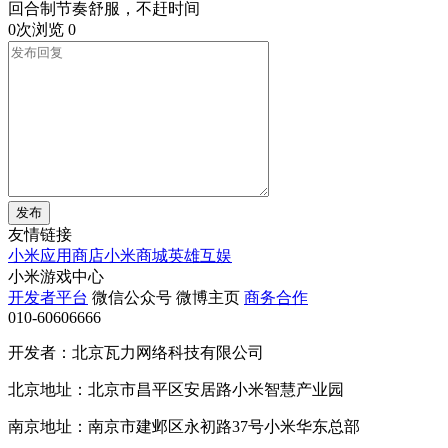
回合制节奏舒服，不赶时间
0次浏览
0
发布
友情链接
小米应用商店
小米商城
英雄互娱
小米游戏中心
开发者平台
微信公众号
微博主页
商务合作
010-60606666
开发者：北京瓦力网络科技有限公司
北京地址：北京市昌平区安居路小米智慧产业园
南京地址：南京市建邺区永初路37号小米华东总部