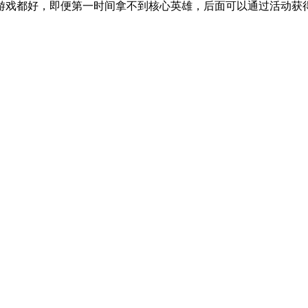
游戏都好，即便第一时间拿不到核心英雄，后面可以通过活动获