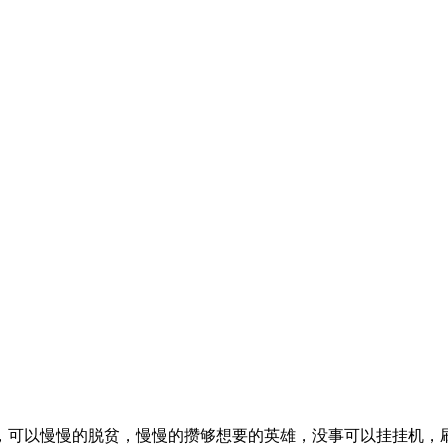
，可以慢慢的脱贫，慢慢的攒够想要的英雄，没事可以挂挂机，