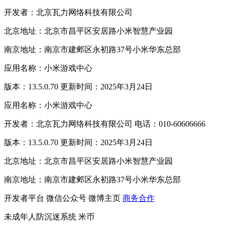
开发者：北京瓦力网络科技有限公司
北京地址：北京市昌平区安居路小米智慧产业园
南京地址：南京市建邺区永初路37号小米华东总部
应用名称：小米游戏中心
版本：13.5.0.70 更新时间：2025年3月24日
应用名称：小米游戏中心
开发者：北京瓦力网络科技有限公司 电话：010-60606666
版本：13.5.0.70 更新时间：2025年3月24日
北京地址：北京市昌平区安居路小米智慧产业园
南京地址：南京市建邺区永初路37号小米华东总部
开发者平台
微信公众号
微博主页
商务合作
未成年人防沉迷系统
米币