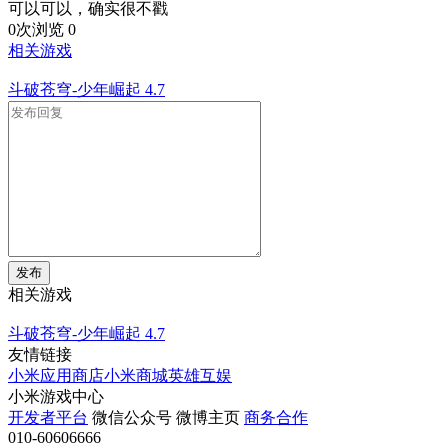
可以可以，确实很不戳
0次浏览
0
相关游戏
斗破苍穹-少年崛起
4.7
发布
相关游戏
斗破苍穹-少年崛起
4.7
友情链接
小米应用商店
小米商城
英雄互娱
小米游戏中心
开发者平台
微信公众号
微博主页
商务合作
010-60606666