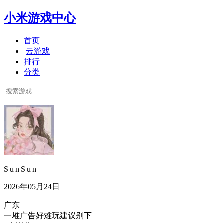
小米游戏中心
首页
云游戏
排行
分类
S u n S u n
2026年05月24日
广东
一堆广告好难玩建议别下