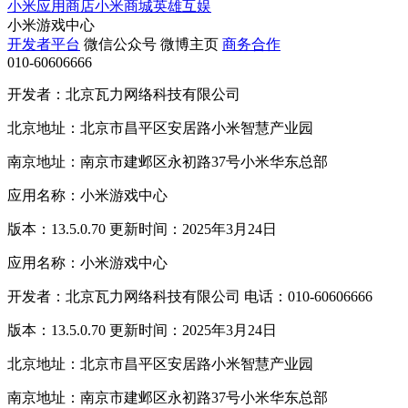
小米应用商店
小米商城
英雄互娱
小米游戏中心
开发者平台
微信公众号
微博主页
商务合作
010-60606666
开发者：北京瓦力网络科技有限公司
北京地址：北京市昌平区安居路小米智慧产业园
南京地址：南京市建邺区永初路37号小米华东总部
应用名称：小米游戏中心
版本：13.5.0.70 更新时间：2025年3月24日
应用名称：小米游戏中心
开发者：北京瓦力网络科技有限公司 电话：010-60606666
版本：13.5.0.70 更新时间：2025年3月24日
北京地址：北京市昌平区安居路小米智慧产业园
南京地址：南京市建邺区永初路37号小米华东总部