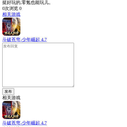
挺好玩的,零氪也能玩儿。
0次浏览
0
相关游戏
斗破苍穹-少年崛起
4.7
发布
相关游戏
斗破苍穹-少年崛起
4.7