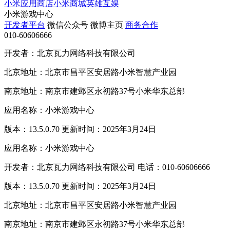
小米应用商店
小米商城
英雄互娱
小米游戏中心
开发者平台
微信公众号
微博主页
商务合作
010-60606666
开发者：北京瓦力网络科技有限公司
北京地址：北京市昌平区安居路小米智慧产业园
南京地址：南京市建邺区永初路37号小米华东总部
应用名称：小米游戏中心
版本：13.5.0.70 更新时间：2025年3月24日
应用名称：小米游戏中心
开发者：北京瓦力网络科技有限公司 电话：010-60606666
版本：13.5.0.70 更新时间：2025年3月24日
北京地址：北京市昌平区安居路小米智慧产业园
南京地址：南京市建邺区永初路37号小米华东总部