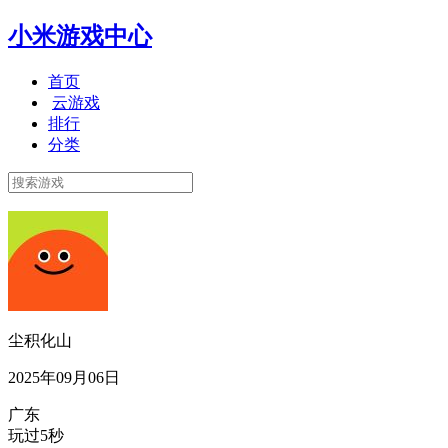
小米游戏中心
首页
云游戏
排行
分类
尘积化山
2025年09月06日
广东
玩过5秒