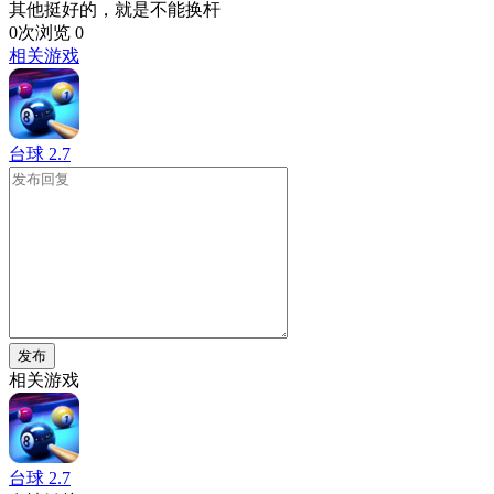
其他挺好的，就是不能换杆
0次浏览
0
相关游戏
台球
2.7
发布
相关游戏
台球
2.7