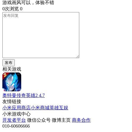
游戏画风可以，体验不错
0次浏览
0
发布
相关游戏
奥特曼传奇英雄2
4.7
友情链接
小米应用商店
小米商城
英雄互娱
小米游戏中心
开发者平台
微信公众号
微博主页
商务合作
010-60606666