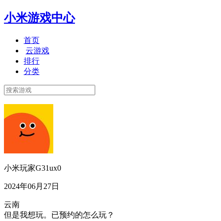
小米游戏中心
首页
云游戏
排行
分类
小米玩家G31ux0
2024年06月27日
云南
但是我想玩。已预约的怎么玩？