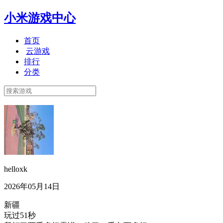
小米游戏中心
首页
云游戏
排行
分类
helloxk
2026年05月14日
新疆
玩过51秒