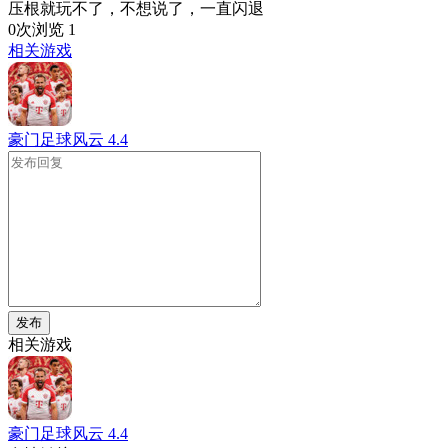
压根就玩不了，不想说了，一直闪退
0次浏览
1
相关游戏
豪门足球风云
4.4
发布
相关游戏
豪门足球风云
4.4