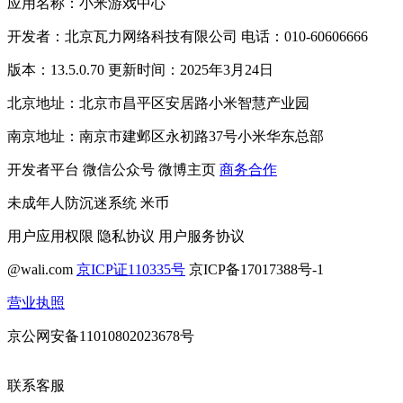
应用名称：小米游戏中心
开发者：北京瓦力网络科技有限公司 电话：010-60606666
版本：13.5.0.70 更新时间：2025年3月24日
北京地址：北京市昌平区安居路小米智慧产业园
南京地址：南京市建邺区永初路37号小米华东总部
开发者平台
微信公众号
微博主页
商务合作
未成年人防沉迷系统
米币
用户应用权限
隐私协议
用户服务协议
@wali.com
京ICP证110335号
京ICP备17017388号-1
营业执照
京公网安备11010802023678号
联系客服