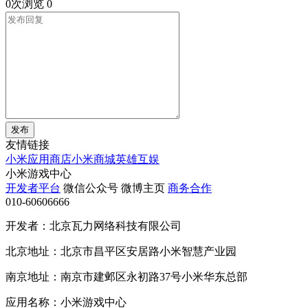
0次浏览
0
发布
友情链接
小米应用商店
小米商城
英雄互娱
小米游戏中心
开发者平台
微信公众号
微博主页
商务合作
010-60606666
开发者：北京瓦力网络科技有限公司
北京地址：北京市昌平区安居路小米智慧产业园
南京地址：南京市建邺区永初路37号小米华东总部
应用名称：小米游戏中心