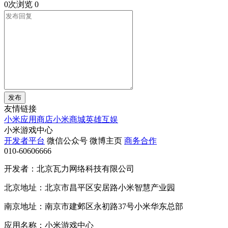
0次浏览
0
发布
友情链接
小米应用商店
小米商城
英雄互娱
小米游戏中心
开发者平台
微信公众号
微博主页
商务合作
010-60606666
开发者：北京瓦力网络科技有限公司
北京地址：北京市昌平区安居路小米智慧产业园
南京地址：南京市建邺区永初路37号小米华东总部
应用名称：小米游戏中心