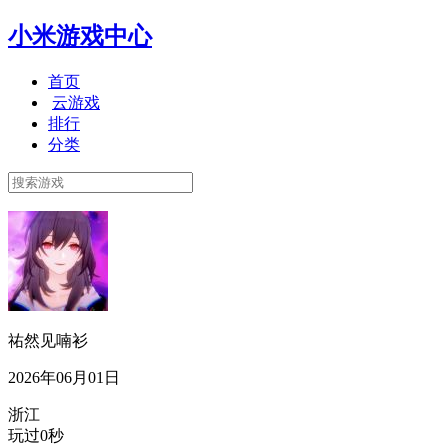
小米游戏中心
首页
云游戏
排行
分类
祐然见喃衫
2026年06月01日
浙江
玩过0秒