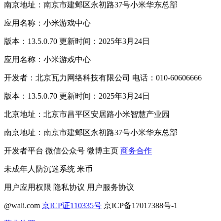
南京地址：南京市建邺区永初路37号小米华东总部
应用名称：小米游戏中心
版本：13.5.0.70 更新时间：2025年3月24日
应用名称：小米游戏中心
开发者：北京瓦力网络科技有限公司 电话：010-60606666
版本：13.5.0.70 更新时间：2025年3月24日
北京地址：北京市昌平区安居路小米智慧产业园
南京地址：南京市建邺区永初路37号小米华东总部
开发者平台
微信公众号
微博主页
商务合作
未成年人防沉迷系统
米币
用户应用权限
隐私协议
用户服务协议
@wali.com
京ICP证110335号
京ICP备17017388号-1