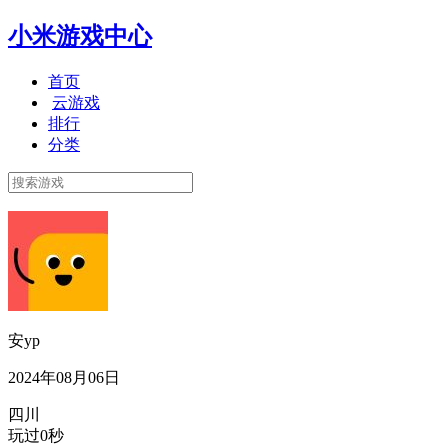
小米游戏中心
首页
云游戏
排行
分类
安yp
2024年08月06日
四川
玩过0秒